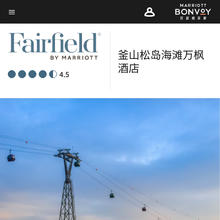
Skip
菜单文本
to
main
content
釜山松岛海滩万枫
酒店­­
4.5