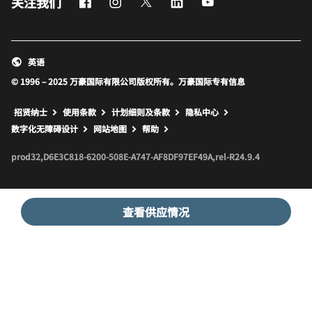
Facebook
Instagram
Twitter
LinkedIn
Youtube
关注我们
英语
© 1996 – 2025 万豪国际有限公司版权所有。万豪国际专有信息
招贤纳士
使用条款
计划细则及条款
隐私中心
打开新窗口
打开新窗口
数字化无障碍设计
网站地图
帮助
prod32,D6E3C818-6200-508E-A747-AF8DF97EF49A,rel-R24.9.4
查看供应情况