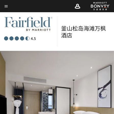
Skip
菜单文本
to
main
content
釜山松岛海滩万枫
酒店­­
4.5