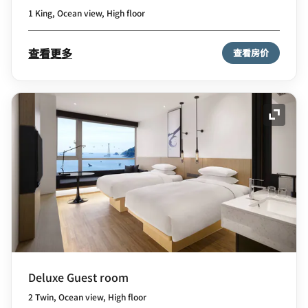
1 King, Ocean view, High floor
查看更多
查看房价
展开图
Deluxe Guest room
2 Twin, Ocean view, High floor