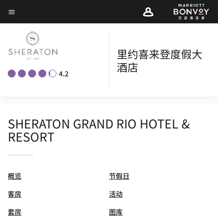
Skip
菜单文本
to
main
content
里约喜来登度假大
酒店
4.2
SHERATON GRAND RIO HOTEL &
RESORT
概览
节假日
客房
活动
套房
图库