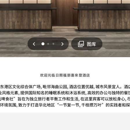
上一页
下一页
0
1
2
图库
欢迎光临日照福朋喜来登酒店
港区文化综合体广场, 毗邻海曲公园, 酒店位置优越, 城市风景宜人。酒
业风格元素, 提供国际知名的睡眠系统和沐浴系统, 高效的办公与独特的餐
啤食社”旨在为独立旅行者平衡工作和生活, 在这里宾客可以放松身心, 尽
环境氛围, 致力于打造华北地区“一节复一节, 千枝攒万叶”的实践者和