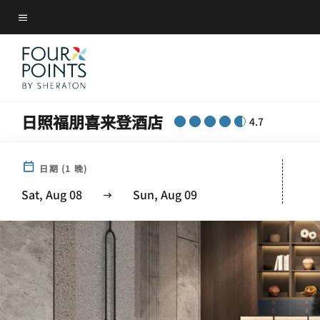
Skip
菜单文本
to
main
content
日照福朋喜来登酒店
4.7
日期
(
1
晚)
Sat, Aug 08
Sun, Aug 09