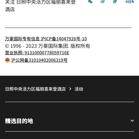
微信
微博
飞猪
小
关注
日照中央活力区福朋喜来登
酒店
万豪国际专有信息 沪ICP备14047926号-10
© 1996 - 2023 万豪国际集团. 版权所有
营业执照: 91310000778059716E
沪公网备31010402006319号
日照中央活力区福朋喜来登酒店
活动
精选目的地