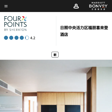
Skip
菜单文本
to
main
content
日照中央活力区福朋喜来登
酒店
4.2
新