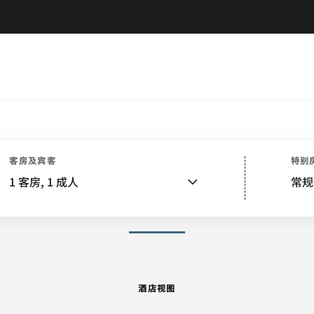
酒店视图
客房
套房
餐饮
娱乐和健身
活动和会议
客房及宾客
特别
1
客房,
1
成人
常规
图片和视频
酒店视图