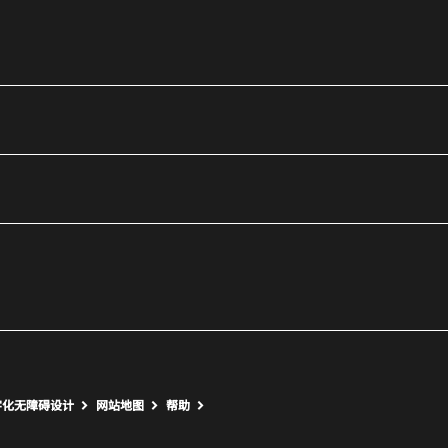
utube
打开新窗口
打开新窗口
字化无障碍设计
网站地图
帮助