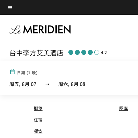
Skip
菜单文本
to
main
content
台中李方艾美酒店
4.2
日期
(
1
晚)
LE MÉRIDIEN® TAICHUN
周五, 8月 07
周六, 8月 08
概览
图库
住宿
餐饮