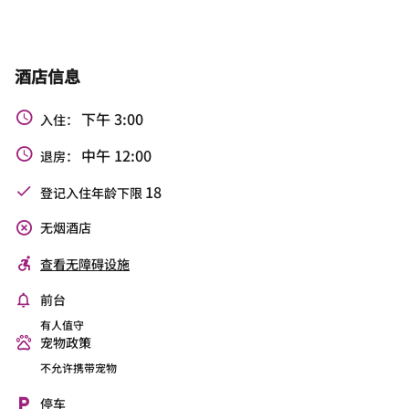
酒店信息
下午 3:00
入住：
中午 12:00
退房：
18
登记入住年龄下限
无烟酒店
查看无障碍设施
前台
有人值守
宠物政策
不允许携带宠物
停车