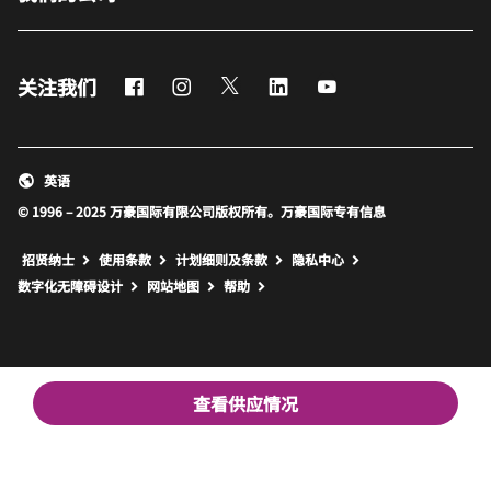
Facebook
Instagram
Twitter
LinkedIn
Youtube
关注我们
英语
© 1996 – 2025 万豪国际有限公司版权所有。万豪国际专有信息
招贤纳士
使用条款
计划细则及条款
隐私中心
打开新窗口
打开新窗口
数字化无障碍设计
网站地图
帮助
查看供应情况