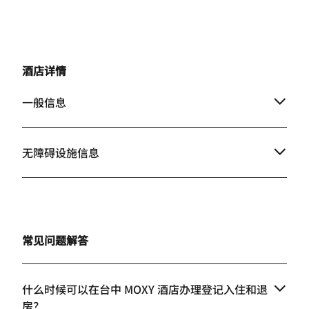
酒店详情
一般信息
无障碍设施信息
常见问题解答
什么时候可以在台中 MOXY 酒店办理登记入住和退
房？