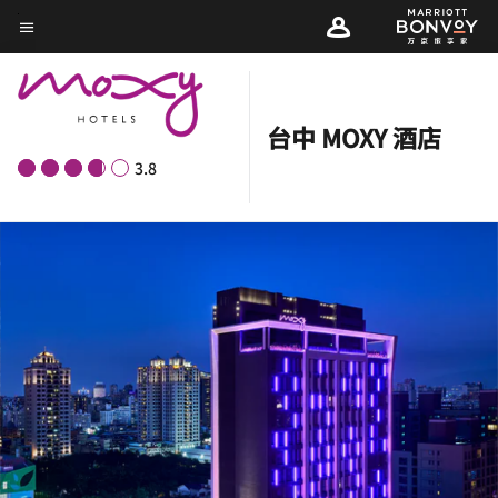
Skip
菜单文本
to
main
content
台中 MOXY 酒店
3.8