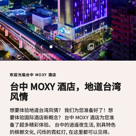
上一页
下一页
0
1
2
欢迎光临台中 MOXY 酒店
台中 MOXY 酒店，地道台湾
风情
想要体验地道台湾风情？ 我们为您准备好了！想
要体验国际酒店新概念？ 台中 MOXY 酒店为您准
备了超多精彩体验。 台中的逍遥夜生活, 别具特色
的槟榔文化, 闪烁的霓虹灯, 在这里都可以见得。