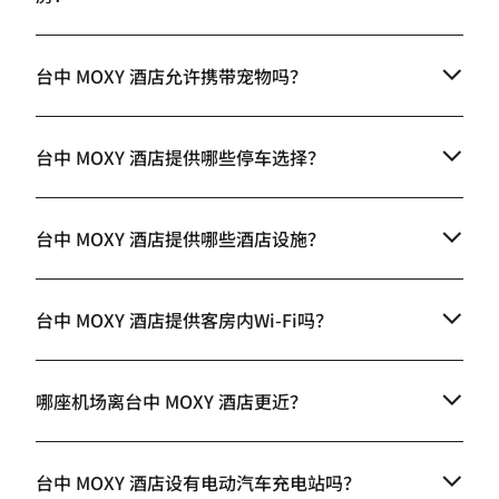
台中 MOXY 酒店允许携带宠物吗？
台中 MOXY 酒店提供哪些停车选择？
台中 MOXY 酒店提供哪些酒店设施？
台中 MOXY 酒店提供客房内Wi-Fi吗？
哪座机场离台中 MOXY 酒店更近？
台中 MOXY 酒店设有电动汽车充电站吗？