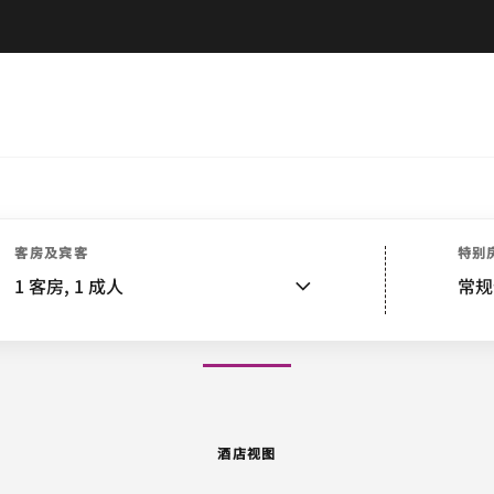
酒店视图
客房
特色
餐饮
娱乐和健身
活动和会议
客房及宾客
特别
1
客房,
1
成人
常规
图片和视频
酒店视图