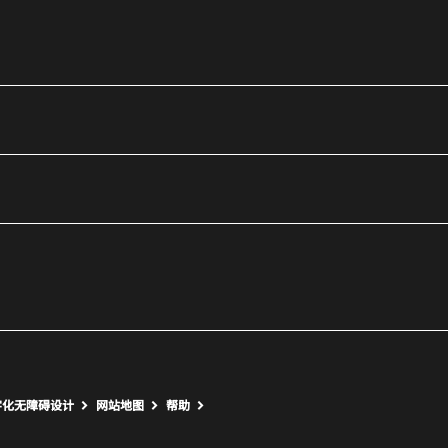
utube
打开新窗口
打开新窗口
字化无障碍设计
网站地图
帮助