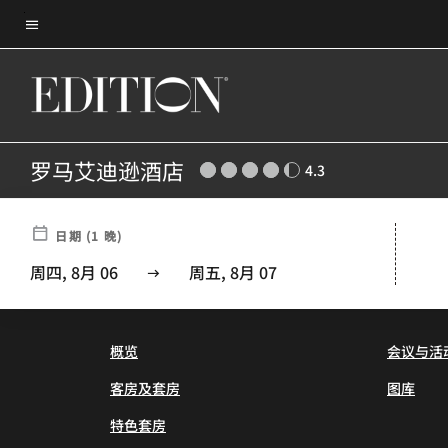
Skip
菜单文本
to
main
content
罗马艾迪逊酒店
4.3
日期
(
1
晚)
The Rome EDITION(SM)
周四, 8月 06
周五, 8月 07
概览
会议与活
客房及套房
图库
特色套房