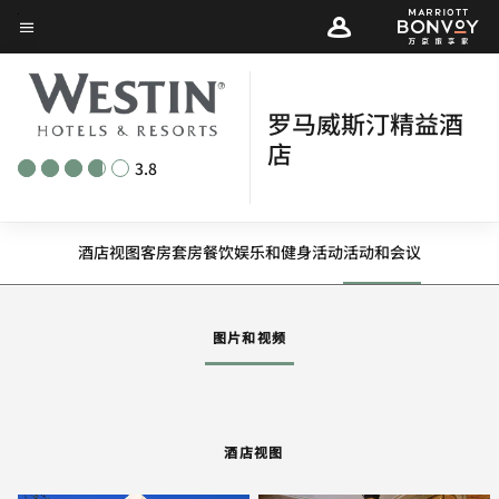
Skip
菜单文本
to
main
content
罗马威斯汀精益酒
店
3.8
酒店视图
客房
套房
餐饮
娱乐和健身
活动
活动和会议
图片和视频
酒店视图