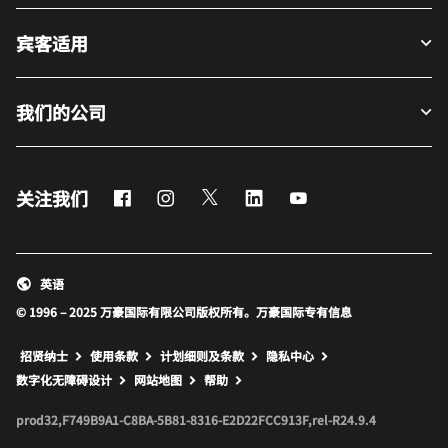
宾客适用
我们的公司
Facebook
Instagram
Twitter
LinkedIn
Youtube
关注我们
英语
© 1996 – 2025 万豪国际有限公司版权所有。万豪国际专有信息
招贤纳士
使用条款
计划细则及条款
隐私中心
打开新窗口
打开新窗口
数字化无障碍设计
网站地图
帮助
prod32,F749B9A1-C8BA-5B81-8316-E2D22FCC913F,rel-R24.9.4