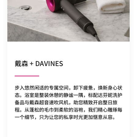
戴森 + DAVINES
步入悠然闲适的专属空间，卸下疲惫，焕新身心状
态。浴室是整装休憩的静谧一隅，标配达芬妮洗护
备品与戴森超音速吹风机，助您精致开启整日旅
程。从蓬松的毛巾到柔软的浴袍，我们精心雕琢每
一个细节，只为让您的私享时光更加惬意从容。