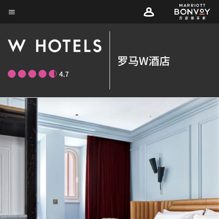
Skip
菜单文本
to
main
content
罗马W酒店
4.7