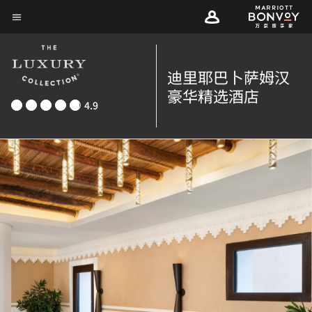
Skip
菜单文本
to
main
content
迪里耶巴卜萨姆汉
豪华精选酒店
4.9