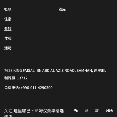
概览
图库
住宿
餐饮
体验
活动
7628 KING FAISAL IBN ABD AL AZIZ ROAD, SAMHAN, 迪里耶,
利雅得, 13712
免费电话:
+996-011-4290300
微信
微博
飞猪
小
关注
迪里耶巴卜萨姆汉豪华精选
酒店