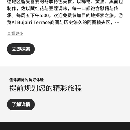
德地区备受喜爱的冬季特色美食，以椰枣、黄油、黑面包
制作，佐以藏红花与豆蔻调味，每一口都饱含慰藉与传
承。每周五下午5:00，欢迎免费参加目的地探索之旅，游
览Al Bujairi Terrace商圈与历史悠久的阿图赖夫区，参
观兵器博物馆、阿拉伯马博物馆等场馆。一场融汇味蕾、
查看更多
传统与探索的旅程，正静待您启行。
立即探索
值得期待的美好体验
提前规划您的精彩旅程
了解详情