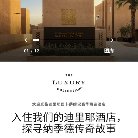
上一页
下一页
0
1
2
3
4
5
6
7
8
9
10
11
图库
01
/
12
欢迎光临迪里耶巴卜萨姆汉豪华精选酒店
入住我们的迪里耶酒店，
探寻纳季德传奇故事