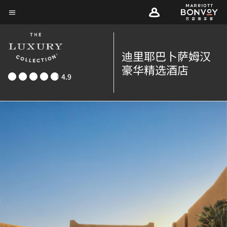
Skip
菜单文本
to
main
content
迪里耶巴卜萨姆汉
豪华精选酒店
4.9