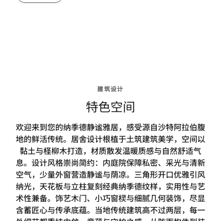
建筑设计
特色空间
欢迎来到您的纳季德静谧雅居，感受源自沙特阿拉伯腹
地的鲜活传统。居舍设计根植于土筑建筑美学，空间以
黏土与柽柳木打造，材质散发温暖质感与自然舒适气
息。设计风格崇尚简约：内庭院保障私密、采光与清新
空气，少量外窗营造静谧与荫凉。三角形开口优雅引风
纳光，天花板与立柱复刻经典纳季德纹样，实用性与艺
术性兼备。饰艺木门、小巧窗棂与细腻几何装饰，尽显
含蓄匠心与传承底蕴。当地传统建筑高不过两层，每一