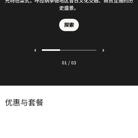
元特色菜式，呼应纳季德地区昔日文化交融、商贸互通的历
传统与地中海风情的美妙融合。品鉴本地食材打造的创意菜
座位，供应阿拉伯咖啡与美味小食。Samhan酒廊融合人文
风情与诚挚待客之道，以超凡格调迎接每位宾客。
品，尊享兼具传统风情的迪里耶奢华用餐体验。
史盛景。
探索
探索
探索
/
01
03
优惠与套餐