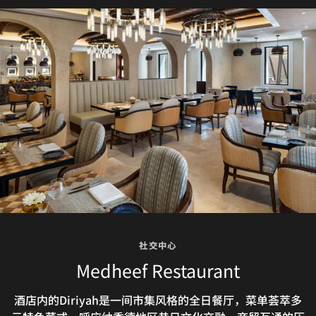
社交中心
社交中心
社交中心
Taleed by Michael Mina
Medheef Restaurant
Samhan Lounge
Samhan酒廊融合阿拉伯传统与现代舒适体验，提供室内外
酒店内的Diriyah是一间市集风格的全日餐厅，菜单荟萃多
米其林星厨Michael Mina邀您莅临Taleed餐厅，感受中东