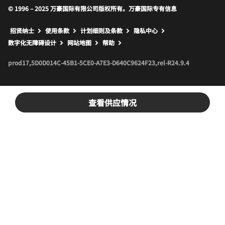
© 1996 – 2025 万豪国际有限公司版权所有。万豪国际专有信息
招贤纳士
使用条款
计划细则及条款
隐私中心
打开新窗口
打开新窗口
数字化无障碍设计
网站地图
帮助
prod17,5D0D014C-45B1-5CE0-A7E3-D640C9624F23,rel-R24.9.4
查看供应情况