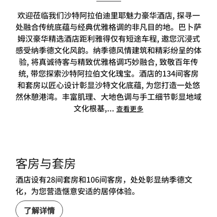
欢迎莅临我们沙特阿拉伯迪里耶魅力豪华酒店, 探寻一
处融合传统底蕴与经典优雅格调的非凡目的地。巴卜萨
姆汉豪华精选酒店距利雅得仅有短途车程, 邀您沉浸式
感受纳季德文化风韵。纳季德风情建筑和精彩纷呈的体
验, 将真诚待客与精致优雅格调巧妙融合, 致敬百年传
统, 带您探索沙特阿拉伯文化瑰宝。酒店的134间客房
和套房以匠心设计彰显沙特文化底蕴, 为您打造一处悠
然休憩港湾。丰富肌理、大地色调与手工细节彰显地域
文化根基,
...
查看更多
客房与套房
酒店设有28间套房和106间客房，处处彰显纳季德文
化，为您营造惬意安适的居停体验。
了解详情