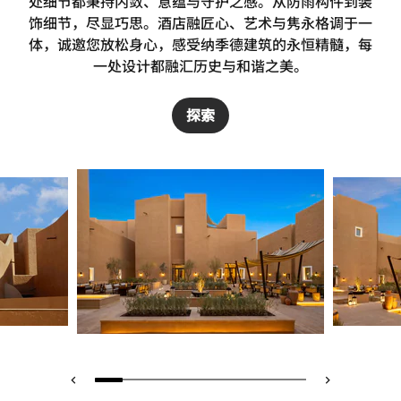
处细节都秉持内敛、意蕴与守护之感。从防雨构件到装
饰细节，尽显巧思。酒店融匠心、艺术与隽永格调于一
体，诚邀您放松身心，感受纳季德建筑的永恒精髓，每
一处设计都融汇历史与和谐之美。
探索