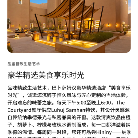
品鉴精致生活艺术
豪华精选美食享乐时光
品味精致生活艺术，巴卜萨姆汉豪华精选酒店“美食享乐
时光”，诚邀您沉醉于恒久风味与匠心定制的当地体验，
开启难忘的味蕾之旅。每天下午5:00至晚上6:00，The
Courtyard餐厅供应Luhuj Samhan特饮，其设计灵感源
自传统纳季德采光与私密兼具的开窗。这款清爽饮品由橙
子、胡萝卜、柠檬与玫瑰水调制而成，每一口都洋溢着纳
季德的温情。每周同一时段，您还可品尝Hininy——纳季