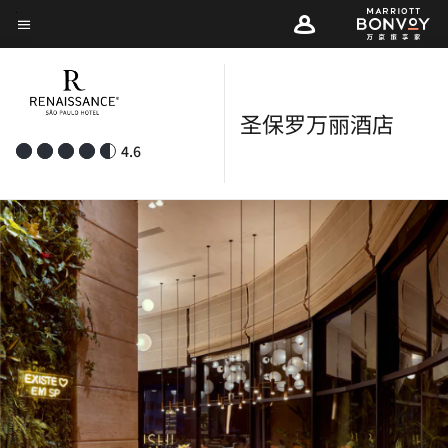
Skip
菜单文本
to
main
content
圣保罗万丽酒店
4.6