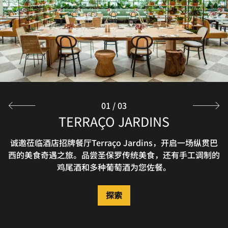
品，是您在比赛或活动开始前轻松享用的理想之选。
探索
01
/
03
LIVING LOUNGE BAR & SUSHI
TERRAÇO JARDINS
欢迎于此感受圣保罗的精致料理、创意调酒与音乐才华。在
诚邀莅临酒店招牌餐厅Terraço Jardins，开启一场纵贯巴
西的美食奇遇之旅。品尝圣保罗传统美食，还有手工调制的
这里度过惬意夜晚，品尝精酿啤酒与特色鸡尾酒，搭配本地
小食、地道日式料理与寿司，感受多元风味交织的用餐体
鸡尾酒和多种葡萄酒为您佐餐。
验。
探索
探索