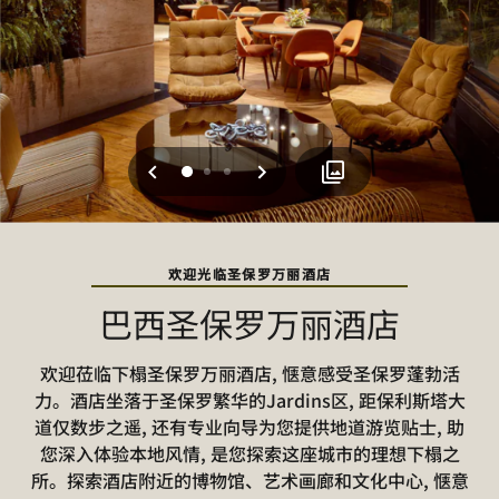
上一页
下一页
0
1
2
欢迎光临圣保罗万丽酒店
巴西圣保罗万丽酒店
欢迎莅临下榻圣保罗万丽酒店, 惬意感受圣保罗蓬勃活
力。酒店坐落于圣保罗繁华的Jardins区, 距保利斯塔大
道仅数步之遥, 还有专业向导为您提供地道游览贴士, 助
您深入体验本地风情, 是您探索这座城市的理想下榻之
所。探索酒店附近的博物馆、艺术画廊和文化中心, 惬意