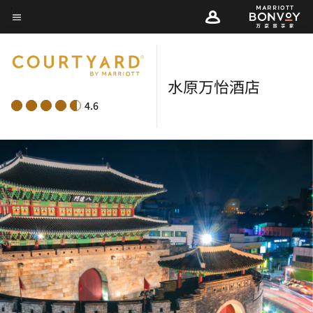
Skip
菜单文本
to
main
content
水原万怡酒店
4.6