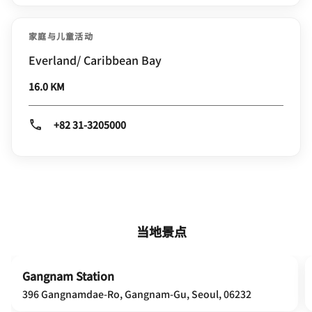
家庭与儿童活动
Everland/ Caribbean Bay
16.0 KM
+82 31-3205000
当地景点
Gangnam Station
396 Gangnamdae-Ro, Gangnam-Gu, Seoul, 06232