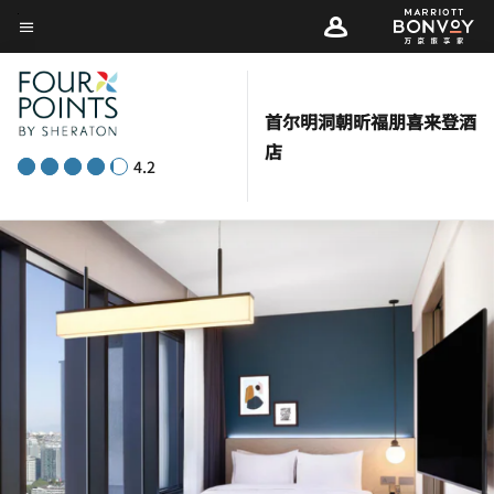
Skip
菜单文本
to
main
content
首尔明洞朝昕福朋喜来登酒
店
4.2