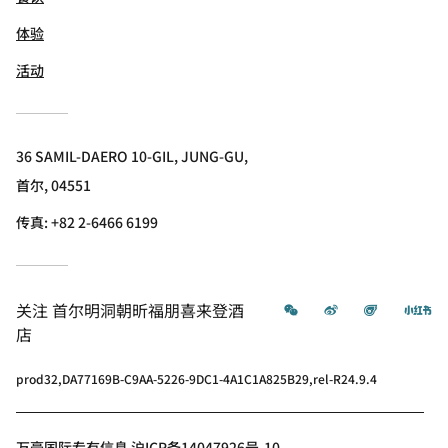
体验
活动
36 SAMIL-DAERO 10-GIL, JUNG-GU,
首尔, 04551
传真:
+82 2-6466 6199
微信
微博
飞猪
小
关注
首尔明洞朝昕福朋喜来登酒
店
prod32,DA77169B-C9AA-5226-9DC1-4A1C1A825B29,rel-R24.9.4
万豪国际专有信息 沪ICP备14047926号-10