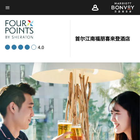
Skip
菜单文本
to
main
content
首尔江南福朋喜来登酒店
4.0