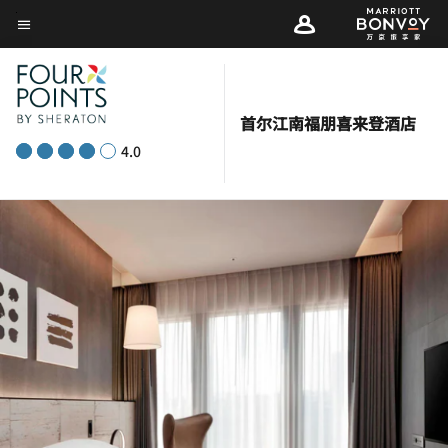
Skip
菜单文本
to
main
content
首尔江南福朋喜来登酒店
4.0