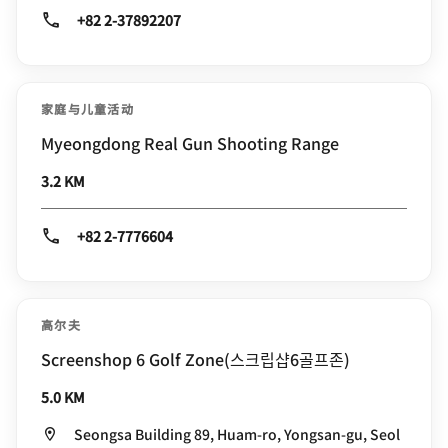
+82 2-37892207
家庭与儿童活动
Myeongdong Real Gun Shooting Range
3.2 KM
+82 2-7776604
高尔夫
Screenshop 6 Golf Zone(스크립샵6골프존)
5.0 KM
Seongsa Building 89, Huam-ro, Yongsan-gu, Seol