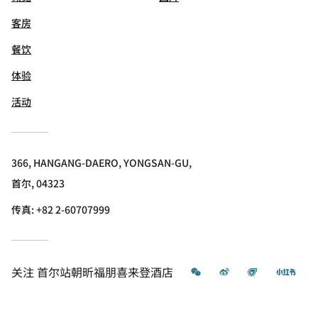
客房
餐饮
体验
活动
366, HANGANG-DAERO, YONGSAN-GU,
首尔, 04323
传真:
+82 2-60707999
微信
微博
飞猪
小红
关注
首尔站朝昕福朋喜来登酒店