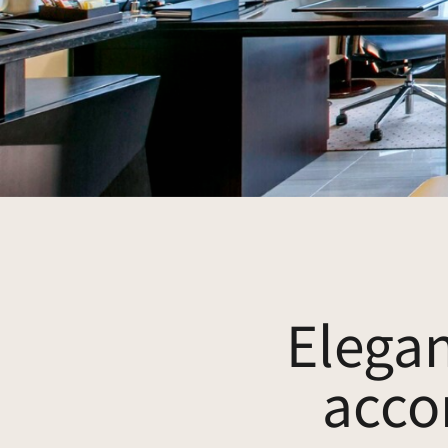
Elegan
acco