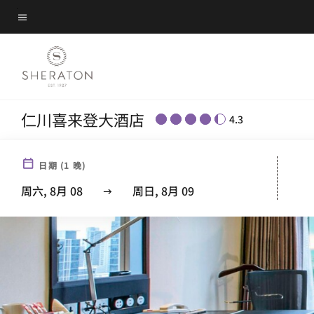
Skip
菜单文本
to
main
content
仁川喜来登大酒店
4.3
日期
(
1
晚)
周六, 8月 08
周日, 8月 09