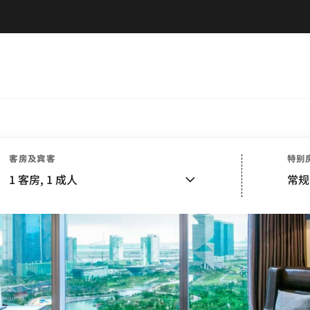
客房及宾客
特别
1
客房,
1
成人
常规