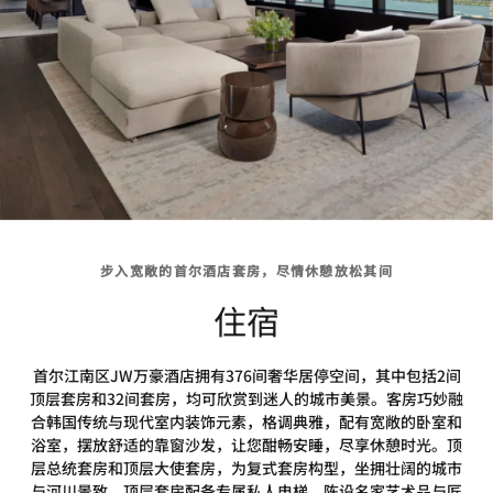
步入宽敞的首尔酒店套房，尽情休憩放松其间
住宿
首尔江南区JW万豪酒店拥有376间奢华居停空间，其中包括2间
顶层套房和32间套房，均可欣赏到迷人的城市美景。客房巧妙融
合韩国传统与现代室内装饰元素，格调典雅，配有宽敞的卧室和
浴室，摆放舒适的靠窗沙发，让您酣畅安睡，尽享休憩时光。顶
层总统套房和顶层大使套房，为复式套房构型，坐拥壮阔的城市
与河川景致。顶层套房配备专属私人电梯，陈设名家艺术品与匠