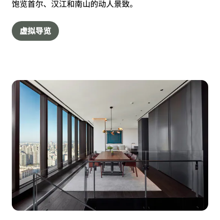
饱览首尔、汉江和南山的动人景致。
虚拟导览