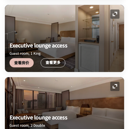
展开图
Executive lounge access
Guest room, 1 King
查看更多
查看房价
展开图
Executive lounge access
Guest room, 2 Double