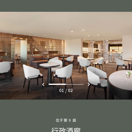
/
01
02
位于第 9 层
行政酒廊