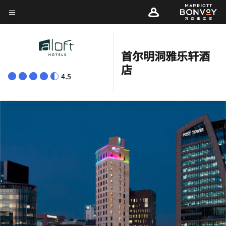
Skip
菜单文本
to
main
content
首尔明洞雅乐轩酒
店
4.5