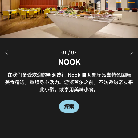
01
/
02
W XYZ Bar
NOOK
清爽饮品相伴，尽享惬意社交时光。在我们明洞酒店酒吧翻
在我们备受欢迎的明洞热门 Nook 自助餐厅品尝特色国际
美食精选，重焕身心活力。游览首尔之前，不妨邀约亲友来
阅完整菜单之际，不妨小酌一杯啤酒或黑皮诺葡萄酒。欣赏
当地艺术家的现场驻唱。在W XYZ酒吧，畅饮欢聚不容错
此小聚，或享用美味小食。
过。
探索
探索