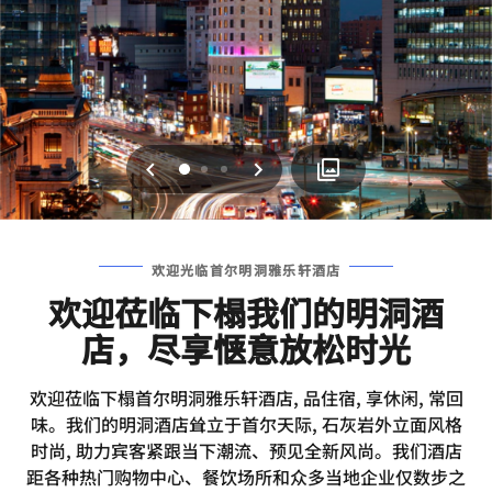
上一页
下一页
0
1
2
欢迎光临首尔明洞雅乐轩酒店
欢迎莅临下榻我们的明洞酒
店，尽享惬意放松时光
欢迎莅临下榻首尔明洞雅乐轩酒店, 品住宿, 享休闲, 常回
味。我们的明洞酒店耸立于首尔天际, 石灰岩外立面风格
时尚, 助力宾客紧跟当下潮流、预见全新风尚。我们酒店
距各种热门购物中心、餐饮场所和众多当地企业仅数步之