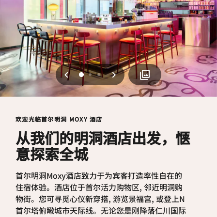
上一页
下一页
0
1
2
欢迎光临首尔明洞 MOXY 酒店
从我们的明洞酒店出发，惬
意探索全城
首尔明洞Moxy酒店致力于为宾客打造率性自在的
住宿体验。酒店位于首尔活力购物区, 邻近明洞购
物街。您可寻觅心仪新穿搭, 游览景福宫, 或登上N
首尔塔俯瞰城市天际线。无论您是刚降落仁川国际