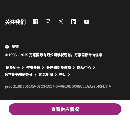
Facebook
Instagram
Twitter
LinkedIn
Youtube
关注我们
英语
© 1996 – 2025 万豪国际有限公司版权所有。万豪国际专有信息
招贤纳士
使用条款
计划细则及条款
隐私中心
打开新窗口
打开新窗口
数字化无障碍设计
网站地图
帮助
prod31,8DEB91CA-B7C3-5057-B4A6-10DDC68C35AD,rel-R24.9.4
查看供应情况