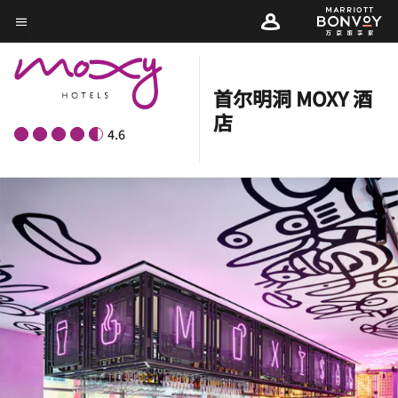
Skip
菜单文本
to
main
content
首尔明洞 MOXY 酒
店
4.6