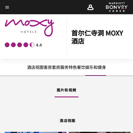
Skip
菜单文本
to
main
content
首尔仁寺洞 MOXY
酒店
4.4
酒店视图
客房
套房
服务
特色
餐饮
娱乐和健身
图片和视频
酒店视图