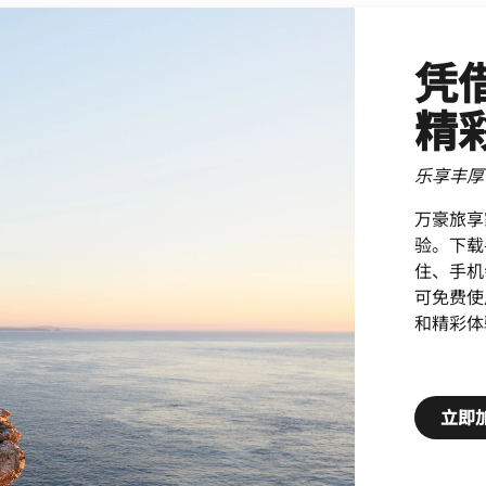
凭
精
乐享丰厚
万豪旅享
验。下载
住、手机
可免费使
和精彩体
立即