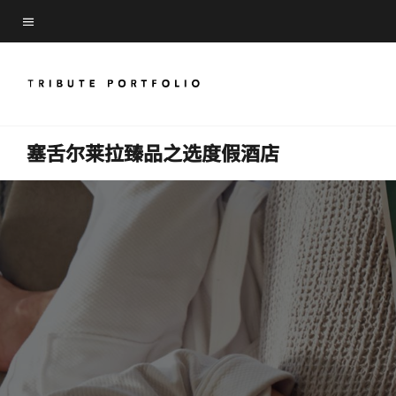
Skip
Skip
to
菜单文本
to
main
main
content
content
塞舌尔莱拉臻品之选度假酒店