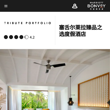
Skip
菜单文本
to
main
content
塞舌尔莱拉臻品之
选度假酒店
4.2