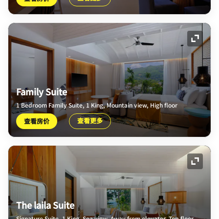
展开图
Family Suite
1 Bedroom Family Suite, 1 King, Mountain view, High floor
查看更多
查看房价
展开图
The laila Suite
Signature Suite, 1 King, Sea view, Away from elevator, Top floor,