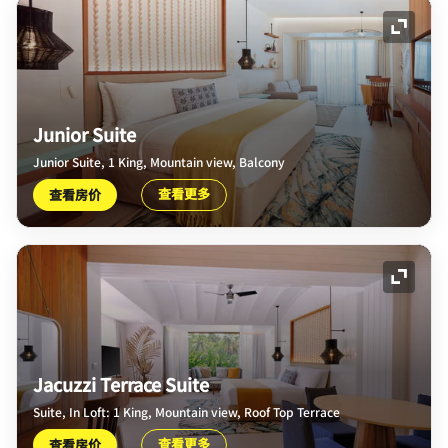
展开图
Junior Suite
Junior Suite, 1 King, Mountain view, Balcony
查看更多
查看房价
展开图
Jacuzzi Terrace Suite
Suite, In Loft: 1 King, Mountain view, Roof Top Terrace
查看更多
查看房价