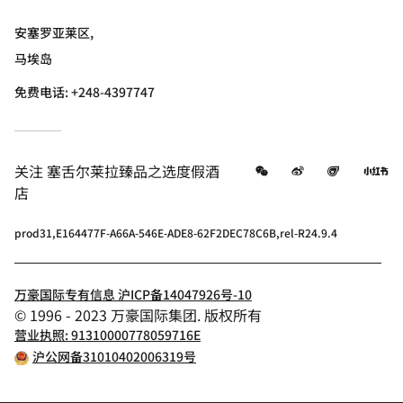
安塞罗亚莱区,
马埃岛
免费电话:
+248-4397747
微信
微博
飞猪
小
关注
塞舌尔莱拉臻品之选度假酒
店
prod31,E164477F-A66A-546E-ADE8-62F2DEC78C6B,rel-R24.9.4
万豪国际专有信息 沪ICP备14047926号-10
© 1996 - 2023 万豪国际集团. 版权所有
营业执照: 91310000778059716E
沪公网备31010402006319号