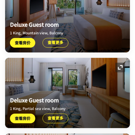
Deluxe Guest room
1 King, Mountain view, Balcony
查看更多
查看房价
展开图
Deluxe Guest room
1 King, Partial sea view, Balcony
查看更多
查看房价