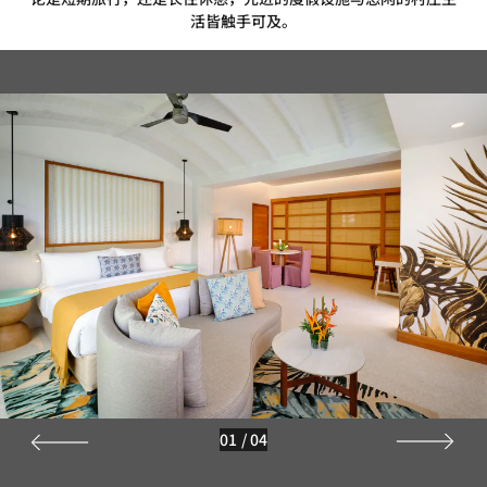
活皆触手可及。
01
/
04