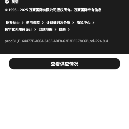
英语
© 1996 – 2025 万豪国际有限公司版权所有。万豪国际专有信息
招贤纳士
使用条款
计划细则及条款
隐私中心
打开新窗口
打开新窗口
数字化无障碍设计
网站地图
帮助
prod31,E164477F-A66A-546E-ADE8-62F2DEC78C6B,rel-R24.9.4
查看供应情况