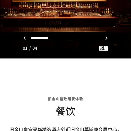
上一页
下一页
0
1
2
3
图库
01
/
04
旧金山精致用餐体验
餐饮
旧金山皇宫豪华精选酒店邻近旧金山莫斯康会展中心，