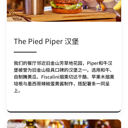
The Pied Piper 汉堡
我们的餐厅邻近旧金山芳草地花园，Piper和牛汉
堡被誉为旧金山极具口碑的汉堡之一。选用和牛、
自制腌黄瓜、Fiscalini烟熏切达干酪、苹果木烟熏
培根与墨西哥辣椒蛋黄酱制作，搭配薯条一同呈
上。