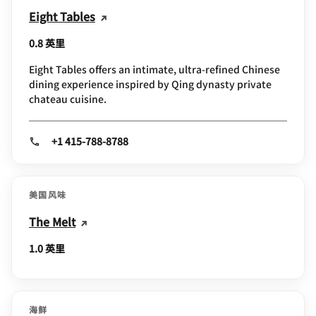
Eight Tables
0.8 英里
Eight Tables offers an intimate, ultra-refined Chinese
dining experience inspired by Qing dynasty private
chateau cuisine.
+1 415-788-8788
美国风味
The Melt
1.0 英里
海鲜