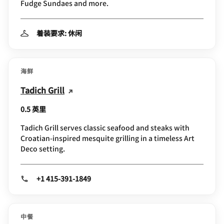
Fudge Sundaes and more.
着装要求: 休闲
海鲜
Tadich Grill
0.5 英里
Tadich Grill serves classic seafood and steaks with
Croatian-inspired mesquite grilling in a timeless Art
Deco setting.
+1 415-391-1849
中餐