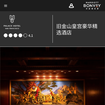
Skip
菜单文本
to
main
content
旧金山皇宫豪华精
选酒店
4.1