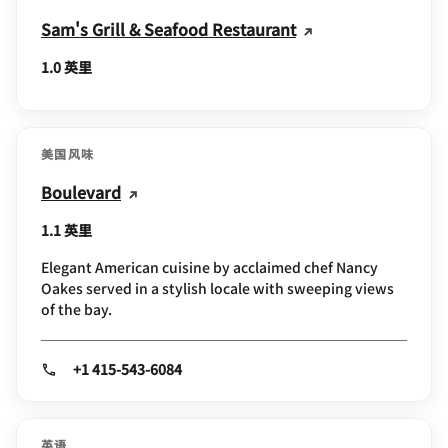
Sam's Grill & Seafood Restaurant
1.0 英里
美国风味
Boulevard
1.1 英里
Elegant American cuisine by acclaimed chef Nancy
Oakes served in a stylish locale with sweeping views
of the bay.
+1 415-543-6084
英语