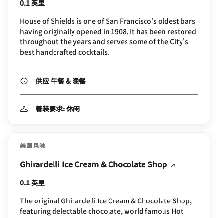
0.1 英里
House of Shields is one of San Francisco's oldest bars
having originally opened in 1908. It has been restored
throughout the years and serves some of the City's
best handcrafted cocktails.
供应 午餐 & 晚餐
着装要求: 休闲
美国风味
Ghirardelli Ice Cream & Chocolate Shop
0.1 英里
The original Ghirardelli Ice Cream & Chocolate Shop,
featuring delectable chocolate, world famous Hot