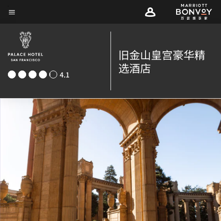
Skip
菜单文本
to
main
content
旧金山皇宫豪华精
选酒店
4.1