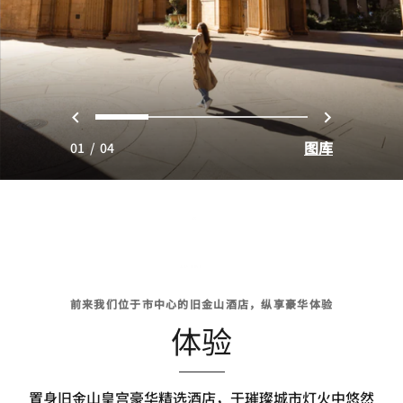
上一页
下一页
0
1
2
3
图库
01
/
04
前来我们位于市中心的旧金山酒店，纵享豪华体验
体验
置身旧金山皇宫豪华精选酒店，于璀璨城市灯火中悠然