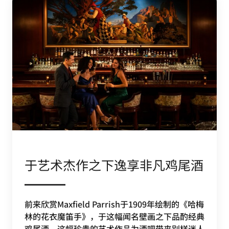
于艺术杰作之下逸享非凡鸡尾酒
前来欣赏Maxfield Parrish于1909年绘制的《哈梅
林的花衣魔笛手》，于这幅闻名壁画之下品酌经典
鸡尾酒。这幅珍贵的艺术作品为酒吧带来别样迷人