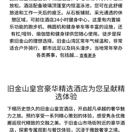
放松。酒店配备玻璃顶篷室内恒温泳池，您可在此舒缓
旅途和工作一天后的疲乏。从石板铺就、采光通透的休
憩区域，可前往酒店24小时健身中心，这里有内置娱
乐功能的跑步机、椭圆机和健身单车等丰富的设施，还
有杠/哑铃、瑜伽垫和健身球供您随心使用。徒步是探
索旧金山的理想选择。旧金山湾区常年气候温和，非常
适合户外骑行、都市远足以及码头漫步。当地常年举办
各类赛事，包括越
...
查看更多
旧金山皇宫豪华精选酒店为您呈献精
选体验
下榻历史悠久的旧金山皇宫酒店，开启超凡卓越的奢华魅
力之旅。预约享受一系列精心策划的体验，感受隽永优雅
邂逅现代精致的交融之美。于旧金山市场街附近的豪华酒
店，探索专属观影与餐饮体验，沉浸于雅致奢享之境。