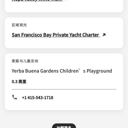
区域观光
San Francisco Bay Private Yacht Charter
家庭与儿童活动
Yerba Buena Gardens Children’s Playground
0.3 英里
+1 415-543-1718
加载更多