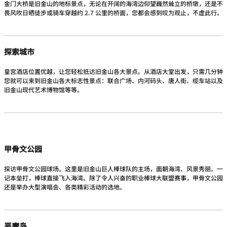
金门大桥是旧金山的地标景点，无论在开阔的海湾边仰望巍然耸立的桥墩，还是不
畏风吹日晒徒步或骑车穿越约 2.7 公里的桥面，您都会感到叹为观止，不虚此行。
探索城市
皇宫酒店位置优越，让您轻松抵达旧金山各大景点。从酒店大堂出发，只需几分钟
您就可以来到旧金山各大标志性景点：联合广场、内河码头、唐人街、缆车站以及
旧金山现代艺术博物馆等等。
甲骨文公园
探访甲骨文公园球场。这里是旧金山巨人棒球队的主场，面朝海湾、风景秀丽。一
记本垒打，棒球直接飞入海湾。除了令人兴奋的职业棒球大联盟赛事，甲骨文公园
还是举办大型演唱会、各类精彩活动的选地。
恶魔岛