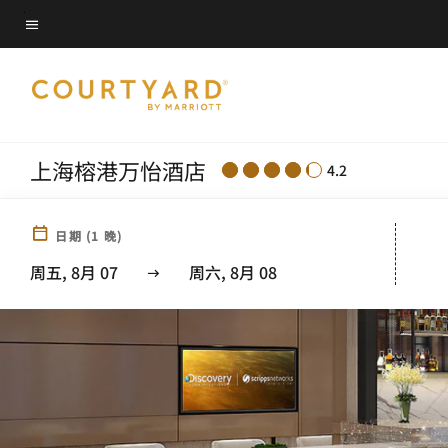
Skip
菜单文本
to
main
content
上海榕港万怡酒店
4.2
日期
(
1
晚)
周五, 8月 07
周六, 8月 08