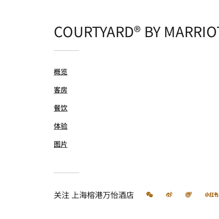
COURTYARD® BY MARRIO
概览
客房
餐饮
体验
图片
微信
微博
飞猪
关注
上海榕港万怡酒店