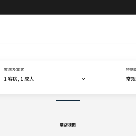
酒店视图
客房
套房
餐饮
娱乐和健身
附近景点
活动和会议
婚礼
客房及宾客
特别
1
客房,
1
成人
常规
图片和视频
酒店视图