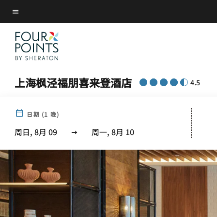
Skip
菜单文本
to
main
content
上海枫泾福朋喜来登酒店
4.5
日期
(
1
晚)
周日, 8月 09
周一, 8月 10