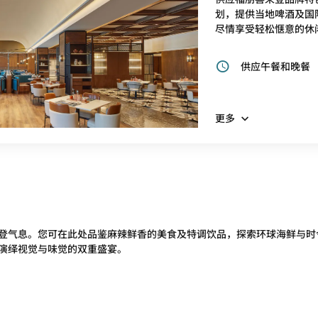
划，提供当地啤酒及国
尽情享受轻松惬意的休
供应午餐和晚餐
更多
登气息。您可在此处品鉴麻辣鲜香的美食及特调饮品，探索环球海鲜与时
演绎视觉与味觉的双重盛宴。