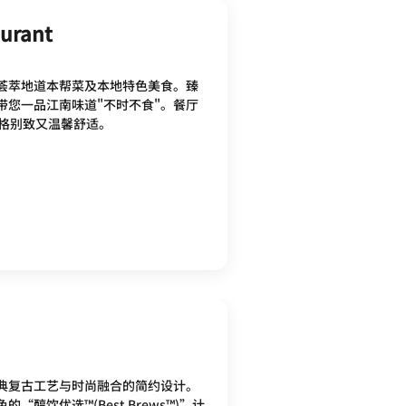
aurant
荟萃地道本帮菜及本地特色美食。臻
带您一品江南味道"不时不食"。餐厅
风格别致又温馨舒适。
典复古工艺与时尚融合的简约设计。
“醇饮优选™(Best Brews™)”计