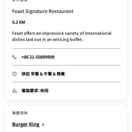
Feast Signature Restaurant
0.2 KM
Feast offers an impressive variety of international
dishes laid out in an enticing buffet.
+86 21-50899999
供应 早餐 & 午餐 & 晚餐
着装要求: 休闲
美国风味
Burger King