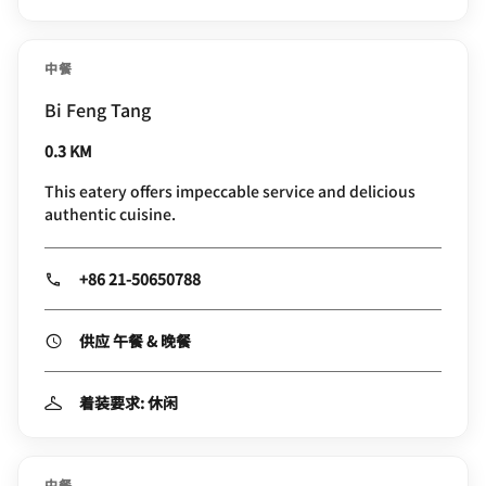
中餐
Bi Feng Tang
0.3 KM
This eatery offers impeccable service and delicious
authentic cuisine.
+86 21-50650788
供应 午餐 & 晚餐
着装要求: 休闲
中餐