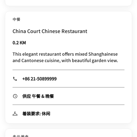
中餐
China Court Chinese Restaurant
0.2 KM
This elegant restaurant offers mixed Shanghainese
and Cantonese cuisine, with beautiful garden view.
+86 21-50899999
供应 午餐 & 晚餐
着装要求: 休闲
多元美食