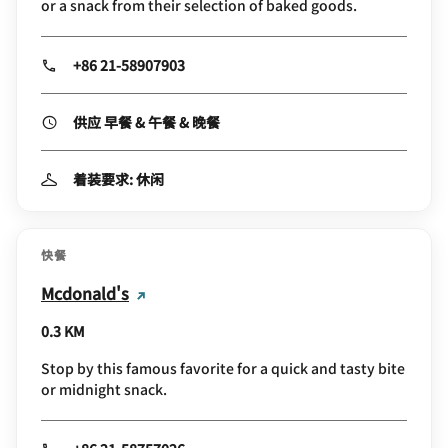
or a snack from their selection of baked goods.
+86 21-58907903
供应 早餐 & 午餐 & 晚餐
着装要求: 休闲
快餐
Mcdonald's
0.3 KM
Stop by this famous favorite for a quick and tasty bite
or midnight snack.