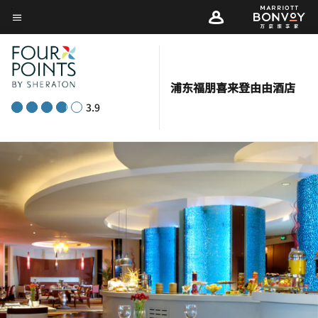
Skip
菜单文本
to
main
content
浦东福朋喜来登由由酒店
3.9