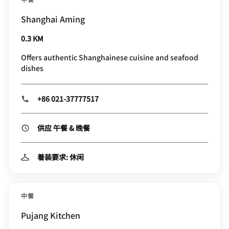
Shanghai Aming
0.3 KM
Offers authentic Shanghainese cuisine and seafood
dishes
+86 021-37777517
供应 午餐 & 晚餐
着装要求: 休闲
中餐
Pujang Kitchen