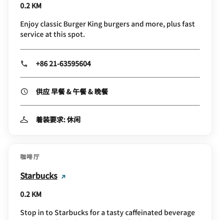
0.2 KM
Enjoy classic Burger King burgers and more, plus fast
service at this spot.
+86 21-63595604
供应 早餐 & 午餐 & 晚餐
着装要求: 休闲
咖啡厅
Starbucks
0.2 KM
Stop in to Starbucks for a tasty caffeinated beverage