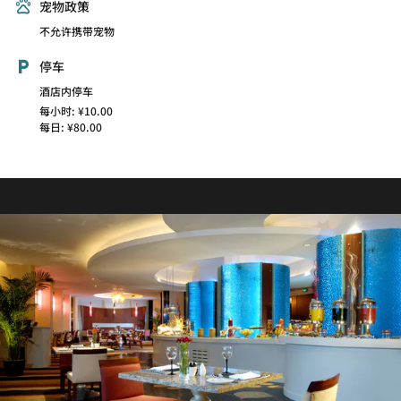
宠物政策
不允许携带宠物
停车
酒店内停车
每小时: ¥10.00
每日: ¥80.00
Momoyama Japanese Restaurant
BB Sports Bar
BB Sports Bar is cozy yet chic, and upscale yet fun. A
供应地道日本料理，坐拥外滩优美景观
friendly atmosphere sets the mood as the staff
mingles with guests. Watch live sports and choose
探索
from our menu of tasty snacks, cocktails, and Best