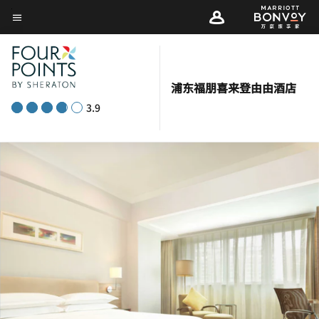
Skip
菜单文本
to
main
content
浦东福朋喜来登由由酒店
3.9