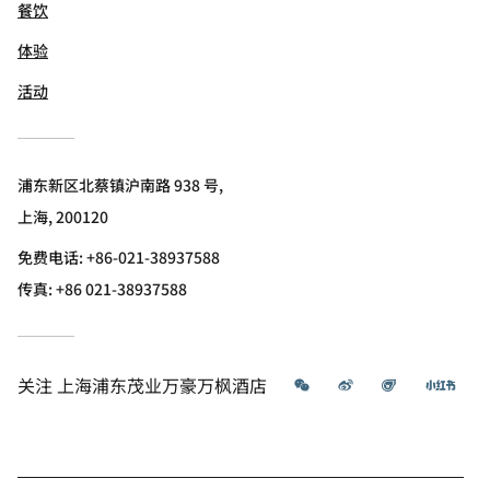
餐饮
体验
活动
浦东新区北蔡镇沪南路 938 号,
上海, 200120
免费电话:
+86-021-38937588
传真:
+86 021-38937588
微信
微博
飞猪
小红
关注
上海浦东茂业万豪万枫酒店