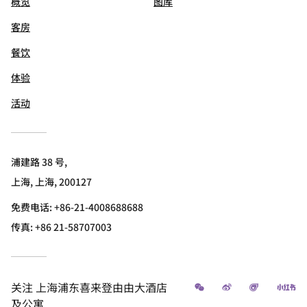
概览
图库
客房
餐饮
体验
活动
浦建路 38 号,
上海, 上海, 200127
免费电话:
+86-21-4008688688
传真:
+86 21-58707003
微信
微博
飞猪
小
关注
上海浦东喜来登由由大酒店
及公寓