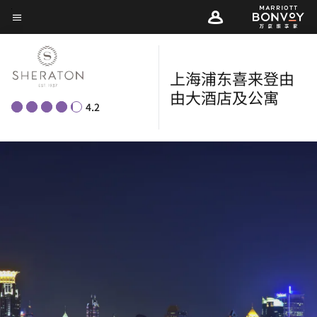
Skip
菜单文本
to
main
content
上海浦东喜来登由
由大酒店及公寓
4.2