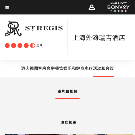
Skip
菜单文本
to
main
content
上海外滩瑞吉酒店
4.5
酒店视图
客房
套房
餐饮
娱乐和健身
水疗
活动和会议
图片和视频
酒店视图