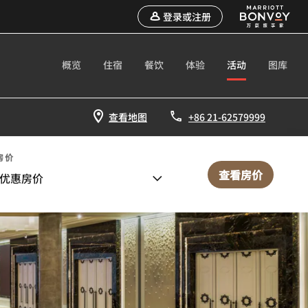
登录或注册
概览
住宿
餐饮
体验
活动
图库
查看地图
+86 21-62579999
房价
查看房价
优惠房价