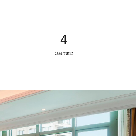
4
分组讨论室