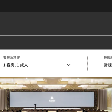
客房及宾客
特别
1
客房,
1
成人
常规