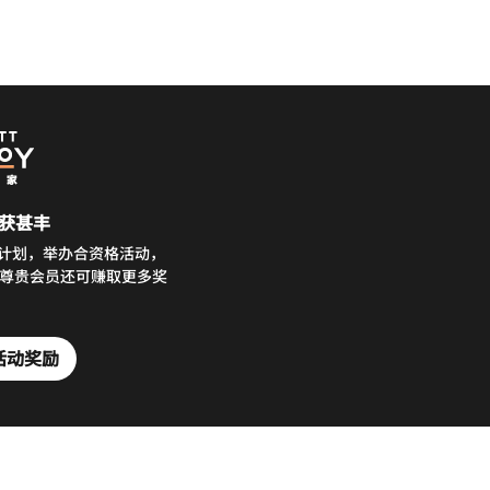
获甚丰
务计划，举办合资格活动，
分。尊贵会员还可赚取更多奖
。
活动奖励