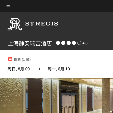
Skip
菜单文本
to
main
content
上海静安瑞吉酒店
4.0
日期
(
1
晚)
周日, 8月 09
周一, 8月 10