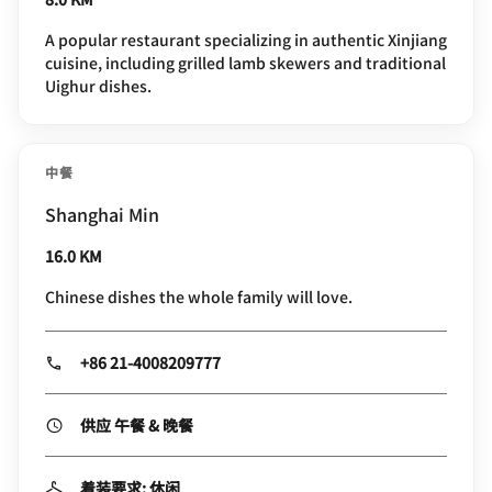
A popular restaurant specializing in authentic Xinjiang
cuisine, including grilled lamb skewers and traditional
Uighur dishes.
中餐
Shanghai Min
16.0 KM
Chinese dishes the whole family will love.
+86 21-4008209777
供应 午餐 & 晚餐
着装要求: 休闲