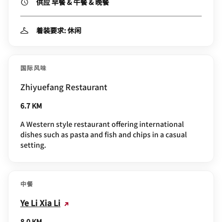
供应 早餐 & 午餐 & 晚餐
着装要求: 休闲
国际风味
Zhiyuefang Restaurant
6.7 KM
A Western style restaurant offering international
dishes such as pasta and fish and chips in a casual
setting.
中餐
Ye Li Xia Li
8.0 KM