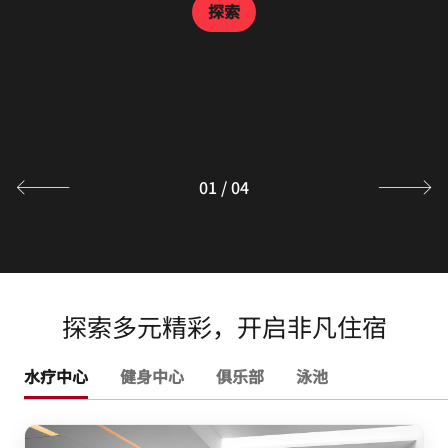
Goji Kitchen & Bar
探索
探索
探索
贡厨是我们位于上海浦东的全日制餐厅，供应丰盛的自助
餐，让您以美馔犒劳自己。餐厅采用不拘一格的现代设计，
秉持别具特色的“餐厅内之餐厅”理念，选用天然有机食材
为您带来美味享受。需预订。
探索
01
/
04
探索多元精彩，开启非凡住宿
水疗中心
健身中心
俱乐部
泳池