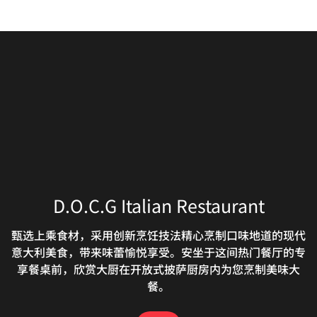
The Lounge
Jade Pavilion Chinese Restaurant
D.O.C.G Italian Restaurant
The Lounge is a jewelry box keeping the surprise at
甄选上乘食材，采用创新烹饪技法精心烹制口味地道的现代
餐厅设施齐全，时尚现代，糅合中式设计，欢迎莅临享用地
the inner portion of the lounge such as the higher
意大利美食，带来味蕾愉悦享受。安坐于这间热门餐厅的专
道中餐，成就非凡美食之旅。品尝融合上海风味的精致粤
celling, a grander yet intimate setting, and a cozy
菜。我们的上海浦东酒店餐厅，内设优雅包厢，欢迎莅临用
享餐桌前，欣赏大厨在开放式披萨厨房内为您烹制美味大
library, simple and dynamic, versatile yet well
餐。
餐。
composed with high quality pastry and craft beverage