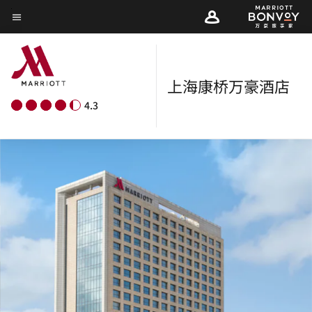
Skip
菜单文本
to
main
content
上海康桥万豪酒店
4.3