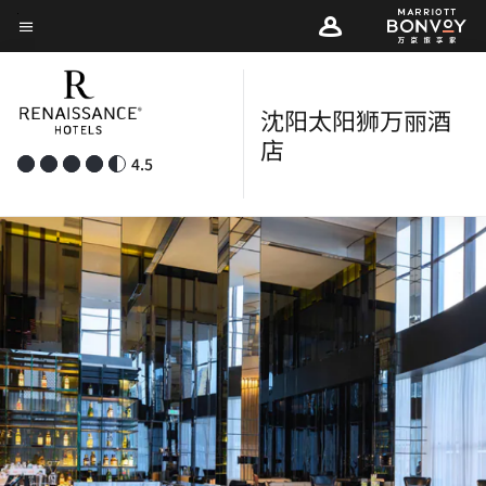
Skip
菜单文本
to
main
content
沈阳太阳狮万丽酒
店
4.5