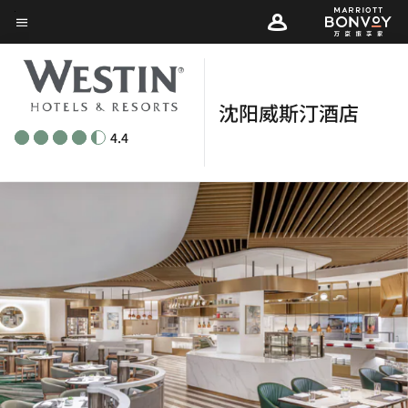
Skip
菜单文本
to
main
content
沈阳威斯汀酒店
4.4