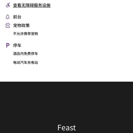
查看无障碍服务设施
前台
宠物政策
不允许携带宠物
停车
酒店内免费停车
电动汽车充电站
Lobby Lounge
Feast
大堂酒廊是您与商务伙伴和朋友相聚的理想场所，您可一边