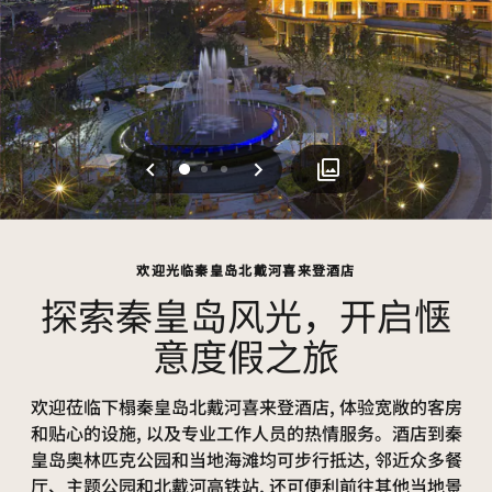
上一页
下一页
0
1
2
欢迎光临秦皇岛北戴河喜来登酒店
探索秦皇岛风光，开启惬
意度假之旅
欢迎莅临下榻秦皇岛北戴河喜来登酒店, 体验宽敞的客房
和贴心的设施, 以及专业工作人员的热情服务。酒店到秦
皇岛奥林匹克公园和当地海滩均可步行抵达, 邻近众多餐
厅、主题公园和北戴河高铁站, 还可便利前往其他当地景