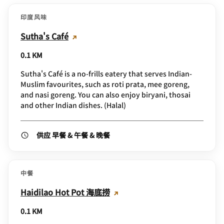
印度风味
Sutha's Café
0.1 KM
Sutha's Café is a no-frills eatery that serves Indian-
Muslim favourites, such as roti prata, mee goreng,
and nasi goreng. You can also enjoy biryani, thosai
and other Indian dishes. (Halal)
供应 早餐 & 午餐 & 晚餐
中餐
Haidilao Hot Pot 海底捞
0.1 KM