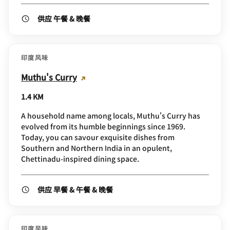
供应 午餐 & 晚餐
印度风味
Muthu's Curry
1.4 KM
A household name among locals, Muthu's Curry has
evolved from its humble beginnings since 1969.
Today, you can savour exquisite dishes from
Southern and Northern India in an opulent,
Chettinadu-inspired dining space.
供应 早餐 & 午餐 & 晚餐
印度风味