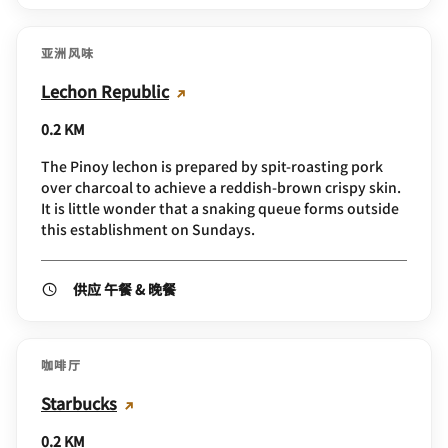
亚洲风味
Lechon Republic
0.2 KM
The Pinoy lechon is prepared by spit-roasting pork
over charcoal to achieve a reddish-brown crispy skin.
It is little wonder that a snaking queue forms outside
this establishment on Sundays.
供应 午餐 & 晚餐
咖啡厅
Starbucks
0.2 KM