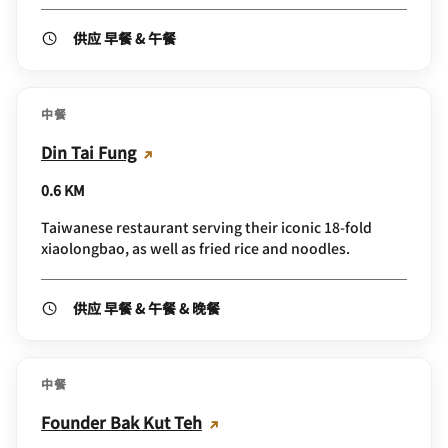
供应 早餐 & 午餐
中餐
Din Tai Fung
0.6 KM
Taiwanese restaurant serving their iconic 18-fold
xiaolongbao, as well as fried rice and noodles.
供应 早餐 & 午餐 & 晚餐
中餐
Founder Bak Kut Teh