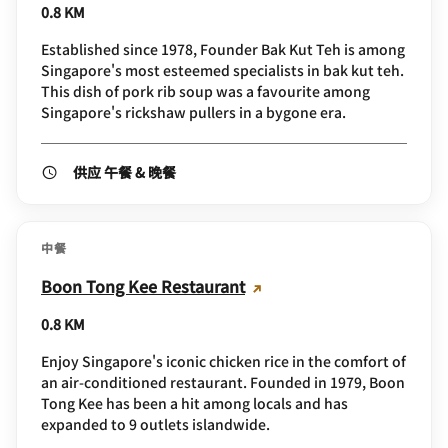
0.8 KM
Established since 1978, Founder Bak Kut Teh is among
Singapore's most esteemed specialists in bak kut teh.
This dish of pork rib soup was a favourite among
Singapore's rickshaw pullers in a bygone era.
供应 午餐 & 晚餐
中餐
Boon Tong Kee Restaurant
0.8 KM
Enjoy Singapore's iconic chicken rice in the comfort of
an air-conditioned restaurant. Founded in 1979, Boon
Tong Kee has been a hit among locals and has
expanded to 9 outlets islandwide.