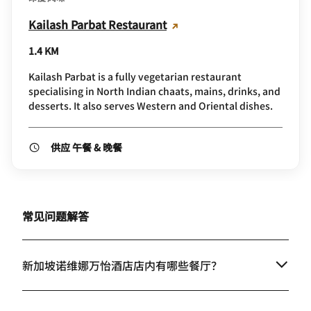
Kailash Parbat Restaurant
1.4 KM
Kailash Parbat is a fully vegetarian restaurant
specialising in North Indian chaats, mains, drinks, and
desserts. It also serves Western and Oriental dishes.
供应 午餐 & 晚餐
常见问题解答
新加坡诺维娜万怡酒店店内有哪些餐厅？