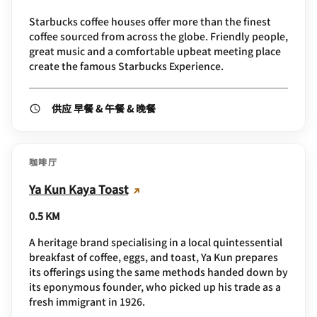
Starbucks coffee houses offer more than the finest
coffee sourced from across the globe. Friendly people,
great music and a comfortable upbeat meeting place
create the famous Starbucks Experience.
供应 早餐 & 午餐 & 晚餐
咖啡厅
Ya Kun Kaya Toast
0.5 KM
A heritage brand specialising in a local quintessential
breakfast of coffee, eggs, and toast, Ya Kun prepares
its offerings using the same methods handed down by
its eponymous founder, who picked up his trade as a
fresh immigrant in 1926.