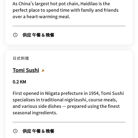
As China's largest hot pot chain, Haidilao is the
perfect place to spend time with family and friends
over a heart-warming meal.
供应 午餐 & 晚餐
日式料理
Tomi Sushi
0.2 KM
First opened in Niigata prefecture in 1954, Tomi Sushi
specialises in traditional nigirizushi, course meals,
and various side dishes — prepared using the finest
seasonal ingredients.
供应 午餐 & 晚餐