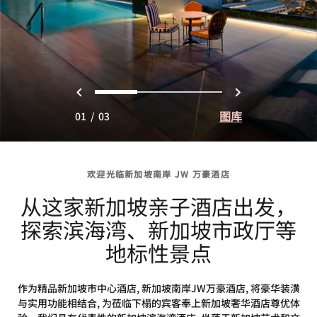
上一页
下一页
0
1
2
图库
01
/
03
欢迎光临新加坡南岸 JW 万豪酒店
从这家新加坡亲子酒店出发，
探索滨海湾、新加坡市政厅等
地标性景点
作为精品新加坡市中心酒店, 新加坡南岸JW万豪酒店, 将豪华装潢
与实用功能相结合, 为莅临下榻的宾客奉上新加坡奢华酒店尊优体