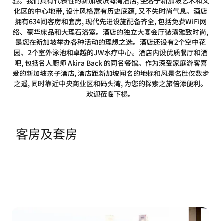
验。我们具有代表性的新加坡滨海湾酒店, 坐落于新加坡艺术和文
化区的中心地带, 设计风格富有历史底蕴, 又不失时尚气息。酒店
拥有634间客房和套房, 现代先进设施配备齐全, 包括免费WiFi网
络、豪华床品和大理石浴室。酒店的独立大宴会厅装潢雅致时尚,
是您在新加坡举办各种活动的理想之选。酒店还设有2个空中花
园、2个室外泳池和卓越的JW水疗中心。酒店内设优质餐厅和酒
吧, 包括名人厨师 Akira Back 的同名餐馆。作为深受家庭游客喜
爱的新加坡亲子酒店, 酒店距新加坡闻名的地标和风景名胜仅数步
之遥, 同时靠近中央商业区和码头湾, 为您的探索之旅倍添便利。
欢迎莅临下榻。
客房及套房