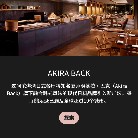
景的迷人场地，宾客可沉浸于Syrena——新加坡首位“美
人鱼”带来的精彩表演之中，并搭配以热带风情为灵感的创
意手工鸡尾酒，尽情享受欢乐时光。
探索
STAGS’ ROOM - THE NCO CLUB
MADAME FAN - THE NCO CLUB
COOL CATS - THE NCO CLUB
BEACH ROAD KITCHEN
COURT MARTIAL BAR
AKIRA BACK
TONIC
餐厅秉持时尚生活餐饮理念，主打精致的现代粤菜，室内装
在新加坡的Stags’ Room放松身心，这是一间私密而雅致
您可在酒店时尚的Tonic酒吧小酌晚安美酒，或是为一日顺
Cool Cats是新加坡一家时尚的现场音乐酒廊，致力于以创
Court Martial Bar是新加坡市中心颇具特色的私人活动场
欢迎莅临我们滨海湾酒店内的餐厅，品尝特色自助餐。
这间滨海湾日式餐厅将知名厨师明基拉・巴克（Akira
饰别具艺术风情，还设有别具特色的目的地酒吧。欢迎您于
意十足的调酒作品与精彩纷呈的现场表演，为新加坡滨海湾
的葡萄酒吧与酒廊，珍藏精选年份酒与限量款佳酿，是结束
利的工作举杯庆贺。这里供应众多金酒调制的特色鸡尾酒，
Beach Road Kitchen荟萃环球名菜与本地珍味，主厨现场
Back）旗下融合韩式风味的现代日料品牌引入新加坡。餐
地之一，坐落于市政厅Civic District的受保护历史建筑
厅的足迹已遍及全球超过10个城市。
明档烹制，为您打造味蕾升级体验。
新加坡滨海湾，邂逅新式中餐美学。
的酒吧与鸡尾酒文化注入新的活力。
内，融合特色风格与深厚文化底蕴。
是畅谈新加坡难忘体验的理想去处。
一天行程的理想去处。
探索
探索
探索
探索
探索
探索
探索