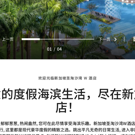
上一页
下一页
0
1
2
3
|
01
/
04
欢迎光临新加坡圣淘沙湾 W 酒店
意的度假海滨生活，尽在新
店！
上郁郁葱葱, 热闹盎然, 您可在此尽情享受海滨乐趣。新加坡圣淘沙湾W酒
, 这里都是现代豪华度假的精致之选。跳出平凡无奇的日常生活, 进入非