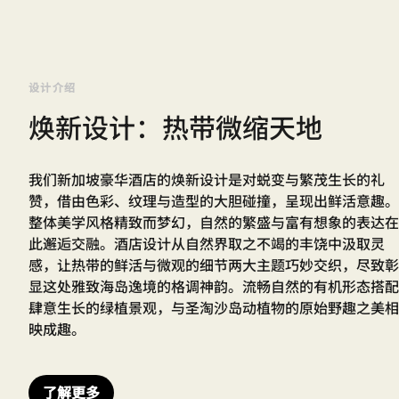
设计介绍
焕新设计：热带微缩天地
我们新加坡豪华酒店的焕新设计是对蜕变与繁茂生长的礼
赞，借由色彩、纹理与造型的大胆碰撞，呈现出鲜活意趣。
整体美学风格精致而梦幻，自然的繁盛与富有想象的表达在
此邂逅交融。酒店设计从自然界取之不竭的丰饶中汲取灵
感，让热带的鲜活与微观的细节两大主题巧妙交织，尽致彰
显这处雅致海岛逸境的格调神韵。流畅自然的有机形态搭配
肆意生长的绿植景观，与圣淘沙岛动植物的原始野趣之美相
映成趣。
了解更多