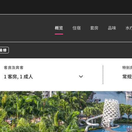
概览
住宿
套房
品味
水
装修
客房及宾客
特别
1
客房,
1
成人
常规