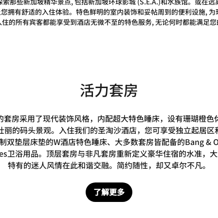
那些新加坡精华景点, 包括新加坡环球影城 (S.E.A.)和水族馆。或在远离
能让您拥有舒适的入住体验。特色鲜明的室内装饰和妥帖周到的便利设施, 为
入住的所有宾客都能享受到酒店无微不至的特色服务, 无论何时都能满足您
活力套房
的套房采用了现代装饰风格，内配超大特色睡床，设有珊瑚橙色
壮丽的码头景观。入住我们的圣淘沙酒店，您可享受独立起居区
双垫层床垫的W酒店特色睡床、大多数套房皆配备的Bang & Ol
ines卫浴用品。顶层套房与非凡套房重新定义豪华住宿的水准，
特有的迷人风情在此和谐交融。简约随性，却又卓尔不凡。
了解更多