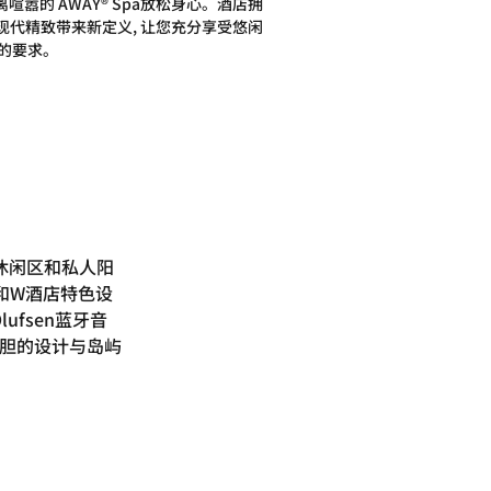
喧嚣的 AWAY® Spa放松身心。酒店拥
现代精致带来新定义, 让您充分享受悠闲
的要求。
休闲区和私人阳
和W酒店特色设
ufsen蓝牙音
大胆的设计与岛屿