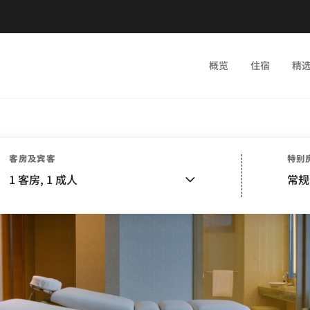
概览
住宿
精
客房及宾客
特别
1
客房,
1
成人
常规