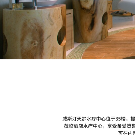
威斯汀天梦水疗中心位于35楼，
莅临酒店水疗中心，享受备受赞誉的
可在内