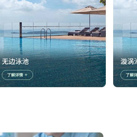
无边泳池
漩涡
了解详情
了解