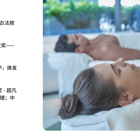
式古法按
疗大奖——
呵护，焕发
 - 超凡
护理；中