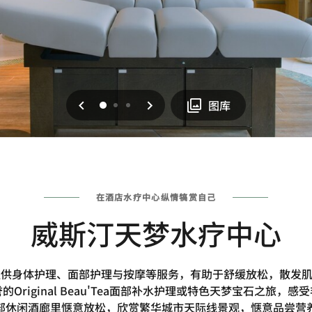
上一页
下一页
0
1
2
图库
在酒店水疗中心纵情犒赏自己
威斯汀天梦水疗中心
提供身体护理、面部护理与按摩等服务，有助于舒缓放松，散发
Original Beau'Tea面部补水护理或特色天梦宝石之旅，
部休闲酒廊里惬意放松，欣赏繁华城市天际线景观，惬意品尝营