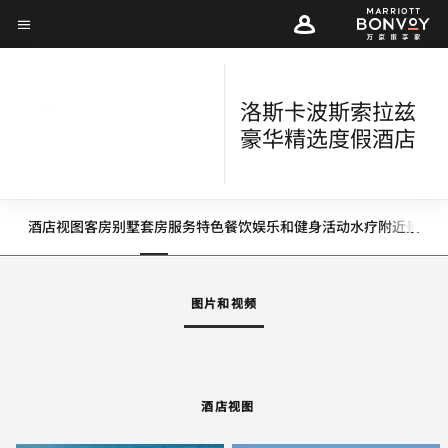
Skip
菜单文本
to
main
content
洛斯卡波斯索拉兹
豪华精选度假酒店
酒店视图
客房
别墅
套房
服务
特色
餐饮
娱乐和健身
活动
水疗
附近景点
活
向左箭头
向
图片和视频
酒店视图