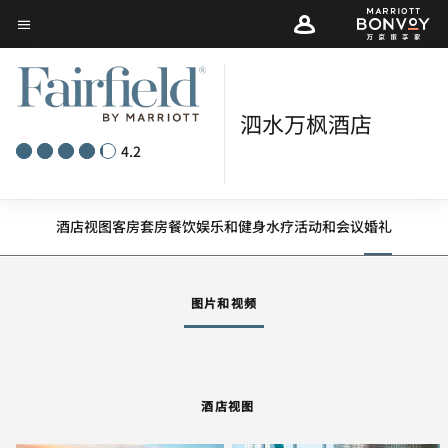
Skip
菜单文本
to
main
content
泗水万枫酒店
4.2
酒店视图
客房
套房
餐饮
娱乐和健身
水疗
活动和会议
婚礼
图片和视频
酒店视图