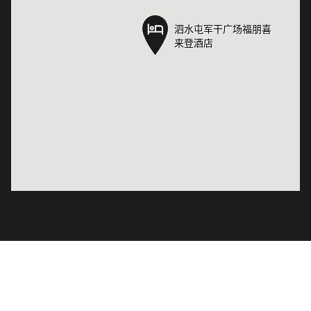
泗水屯军干广场福朋喜
泗水屯军干广场福朋喜
来登酒店
来登酒店