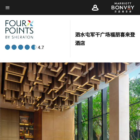
Skip
菜单文本
to
main
content
泗水屯军干广场福朋喜来登
酒店
4.7