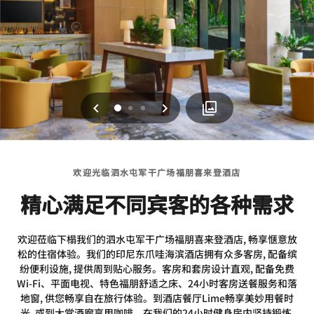
上一页
下一页
0
1
2
欢迎光临泗水屯军干广场福朋喜来登酒店
精心满足不同宾客的各种需求
欢迎莅临下榻我们的泗水屯军干广场福朋喜来登酒店, 畅享惬意放
松的住宿体验。我们的印尼东爪哇海滨酒店拥有众多客房, 配备缤
纷便利设施, 提供周到贴心服务。客房和套房设计直观, 配备免费
Wi-Fi、平面电视、特色福朋舒适之床、24小时客房送餐服务和落
地窗, 供您畅享自在旅行体验。到酒店餐厅Lime畅享美妙用餐时
光, 或到大堂酒廊享用咖啡。在我们的24小时健身房内坚持锻炼,