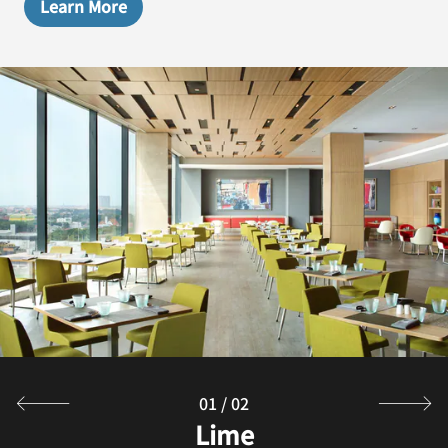
Learn More
01
/
02
Botanique Lounge
Lime